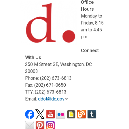
Office
Hours
Monday to
Friday, 8:15
am to 4:45
pm
Connect
With Us
250 M Street SE, Washington, DC
20003
Phone: (202) 673-6813
Fax: (202) 671-0650
TTY: (202) 673-6813
Email:
ddot@dc.gov